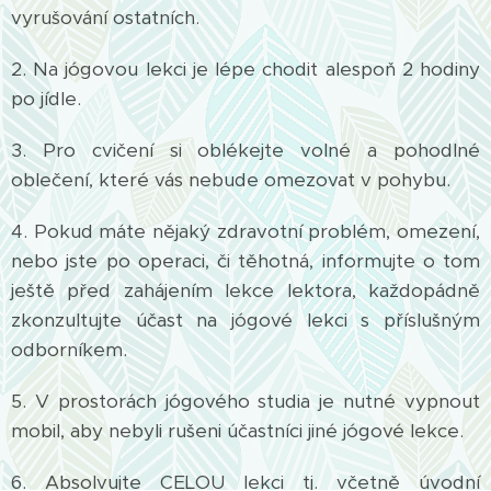
vyrušování ostatních.
2. Na jógovou lekci je lépe chodit alespoň 2 hodiny
po jídle.
3. Pro cvičení si oblékejte volné a pohodlné
oblečení, které vás nebude omezovat v pohybu.
4. Pokud máte nějaký zdravotní problém, omezení,
nebo jste po operaci, či těhotná, informujte o tom
ještě před zahájením lekce lektora, každopádně
zkonzultujte účast na jógové lekci s příslušným
odborníkem.
5. V prostorách jógového studia je nutné vypnout
mobil, aby nebyli rušeni účastníci jiné jógové lekce.
6. Absolvujte CELOU lekci tj. včetně úvodní