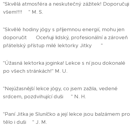
"Skvělá atmosféra a neskutečný zážitek! Doporučuji
všem!!!!😍" M. S.
"Skvělé hodiny jógy s příjemnou energií, mohu jen
doporučit 🙏 Oceňuji lidský, profesionální a zároveň
přátelský přístup milé lektorky Jitky ☀️ "
"Úžasná lektorka joginka! Lekce s ní jsou dokonalé
po všech stránkách!" M. U.
"Nejúžasnější lekce jógy, co jsem zažila, vedené
srdcem, pozdvihující duši🙏🏻 " N. H.
"Paní Jitka je Sluníčko a její lekce jsou balzámem pro
tělo i duši👍" J. M.