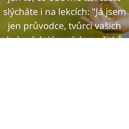
slýcháte i na lekcích: "Já jsem
jen průvodce, tvůrci vašich
krásných jógových prožitků
jste ale jen vy sami".