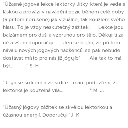
"Úžasné jógové lekce lektorky Jitky, která je vede s
láskou a provází v navádění pozic během celé doby
(a přitom nerušeně) jak vizuálně, tak kouzlem svého
hlasu. To je vždy neskutečný zážitek. 💜 Lekce jsou
balzámem pro duši a vzpruhou pro tělo. Děkuji ti za
ně a všem doporučuji. 💜 Jen se bojím, že při tom
návalu nových jógových nadšenců, se pak nebude
dostávat místo pro nás již jógující. 🙈 Ale tak to má
být.. 😉✌🏻" S. H.
"Jóga se srdcem a ze srdce... mám podezření, že
lektorka je kouzelná víla... 🧘‍♀️🧚‍♀️🧝‍♀️🙏 " M. J.
"Úžasný jógový zážitek se skvělou lektorkou a
úžasnou energií. Doporučuji!"J. K.