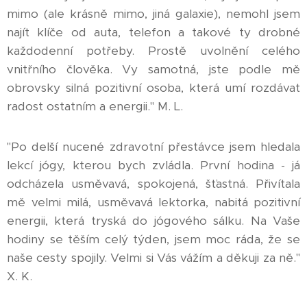
mimo (ale krásně mimo, jiná galaxie), nemohl jsem
najít klíče od auta, telefon a takové ty drobné
každodenní potřeby. Prostě uvolnění celého
vnitřního člověka. Vy samotná, jste podle mě
obrovsky silná pozitivní osoba, která umí rozdávat
radost ostatním a energii." M. L.
"Po delší nucené zdravotní přestávce jsem hledala
lekcí jógy, kterou bych zvládla. První hodina - já
odcházela usměvavá, spokojená, šťastná. Přivítala
mě velmi milá, usměvavá lektorka, nabitá pozitivní
energii, která tryská do jógového sálku. Na Vaše
hodiny se těším celý týden, jsem moc ráda, že se
naše cesty spojily. Velmi si Vás vážím a děkuji za ně."
X. K.