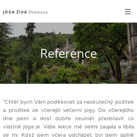
JÓGA
ŽIVÁ
Olomouc
Reference
"Chtěl bych Vám poděkovat za neskutečný požitek
a prožitek ze včerejší večerní jogy. Do včerejšího
dne jsem si dost dobře neuměl představit co
vlastně jóga je. Váše lekce mě velmi zaujala a líbíla
se mi. Když jsem včera odcházel, byl jsem úplně